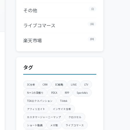
その他
(1)
ライブコマース
(16)
楽天市場
(84)
タグ
3C分析
CRM
EC戦略
LINE
LTV
N＝1の深掘り
PDCA
RPP
SparkAds
TDAエクスパンション
Tiktok
アフィリエイト
インサイト分析
カスタマージャーニーマップ
クロスセル
ショート動画
メガ割
ライブコマース