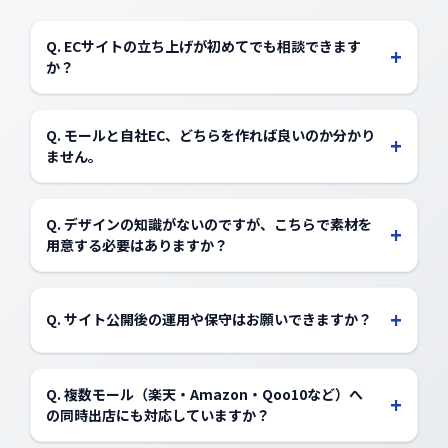
Q. ECサイトの立ち上げが初めてでも相談できます
+
か？
はい、大歓迎です。どのモール／ツールを選ぶべきか、
何から始めればいいかなど、初期設計から丁寧にサポー
Q. モールと自社EC、どちらを作れば良いのか分かり
+
トします。実績豊富な専任ディレクターが伴走いたしま
ません。
す。
商材やターゲットによって最適なチャネルは異なりま
す。ヒアリングの上で、モール・自社ECそれぞれのメリ
Q. デザインの知識がないのですが、こちらで素材を
+
ット／デメリットを踏まえたご提案を行います。
用意する必要はありますか？
ご希望に応じて、撮影・画像制作・コピーライティング
まで全て対応可能です。お手持ちの素材がある場合は、
+
Q. サイト公開後の運用や保守はお願いできますか？
それを活かして制作することも可能です。
はい、可能です。月次の更新対応、修正対応、運用改善
などを含めた保守運用プランもご用意しています。
Q. 複数モール（楽天・Amazon・Qoo10など）へ
+
の同時出店にも対応していますか？