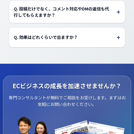
があり、実写・ナレーション・テキストアニメーション
Q. 投稿だけでなく、コメント対応やDMの返信も代
+
まで幅広く対応可能です。撮影素材が用意できない場合
行してもらえますか？
は、代替案もご用意します。
基本プランでは対応しておりませんが、オプションでご
対応可能です。ブランドトーンを守った丁寧な対応を心
+
Q. 効果はどれくらいで出ますか？
がけます。
目的により異なりますが、アカウントの育成には3〜6カ
月がひとつの目安です。拡散施策や広告連携を併用する
ことで短期間での成果創出も可能です。
ECビジネスの成長を加速させませんか？
専門コンサルタントが無料でご相談をお受けします。まずはお
気軽にお問い合わせください。