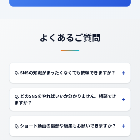
よくあるご質問
+
Q. SNSの知識がまったくなくても依頼できますか？
はい、大丈夫です。目的の整理から戦略設計、投稿の中
身までプロが一貫して支援しますので、SNS初心者の方
Q. どのSNSをやればいいか分かりません。相談でき
+
でも安心してお任せいただけます。
ますか？
もちろんです。商材やターゲット、競合状況をヒアリン
グした上で、貴社に最適なSNSと投稿設計をご提案しま
+
Q. ショート動画の撮影や編集もお願いできますか？
す。
はい。弊社ではショート動画の企画・撮影・編集に強み