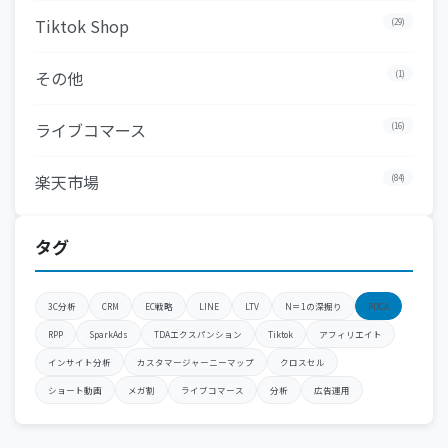
Tiktok Shop
(29)
その他
(1)
ライブコマース
(16)
楽天市場
(84)
タグ
3C分析
CRM
EC戦略
LINE
LTV
N＝1の深掘り
PDCA
RPP
SparkAds
TDAエクスパンション
Tiktok
アフィリエイト
インサイト分析
カスタマージャーニーマップ
クロスセル
ショート動画
メガ割
ライブコマース
分析
広告運用