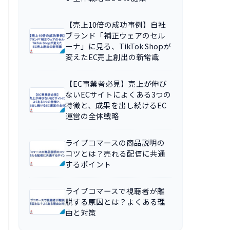
【売上10倍の成功事例】自社
ブランド「補正ウェアのセル
ーナ」に見る、TikTok Shopが
変えたEC売上創出の新常識
【EC事業者必見】売上が伸び
ないECサイトによくある3つの
特徴と、成果を出し続けるEC
運営の全体戦略
ライブコマースの商品説明の
コツとは？売れる配信に共通
するポイント
ライブコマースで視聴者が離
脱する原因とは？よくある理
由と対策