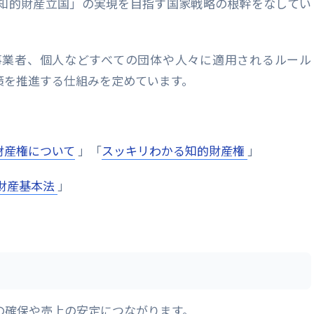
知的財産立国」の実現を目指す国家戦略の根幹をなしてい
事業者、個人などすべての団体や人々に適用されるルール
策を推進する仕組みを定めています。
財産権について
」「
スッキリわかる知的財産権
」
財産基本法
」
の確保や売上の安定につながります。