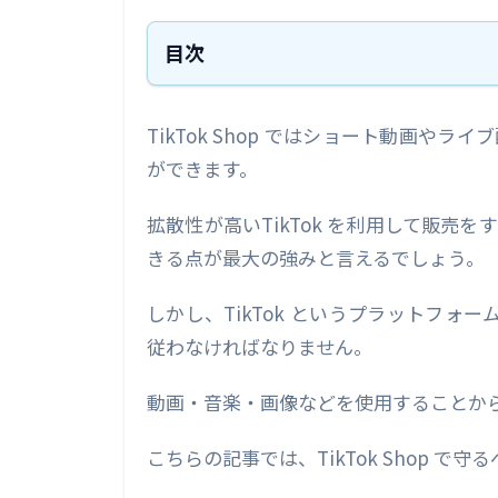
目次
TikTok Shop 運営と知的財産権の基
TikTok Shop ではショート動画
知的財産権とは？
ができます。
知的財産権の保護の重要性
弁理士や専門家の活用方法
拡散性が高いTikTok を利用して販
きる点が最大の強みと言えるでしょう。
TikTok Shop での知的財産活用と
ブランドコンテンツと権利
しかし、TikTok というプラットフォー
従わなければなりません。
禁止・注意製品とガイドライン
透明性と関係開示
動画・音楽・画像などを使用することか
知的財産リスクを未然に回避する
こちらの記事では、TikTok Shop 
知的財産を活かしたTikTok Shop 戦