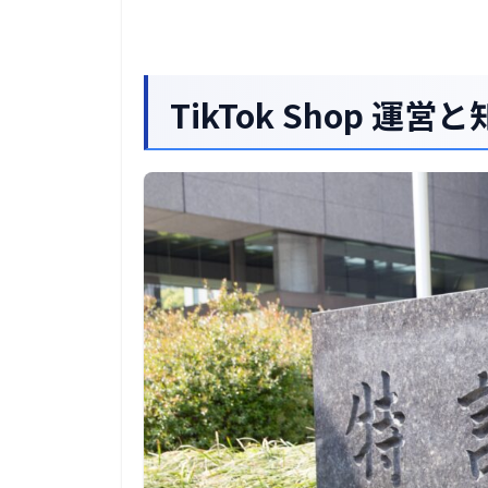
ブランド価値向上のポイント
権利を意識したコンテンツ作り
成功ブランドの知的財産活用法
TikTok Shop 運
違反時の対応とペナルティ
おわりに