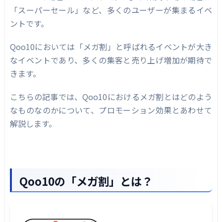
メガ割AD仕組み・特徴
「スーパーセール」など、多くのユーザーが集まるイベ
メガ割ADの使用メリット
ントです。
メガ割ADの使用デメリット
Qoo10においては「メガ割」と呼ばれるイベントが大き
メガ割の精算
なイベントであり、多くの集客と売り上げ増加が期待で
きます。
注文の入金時に確認する方法
注文の精算時に確認する方法
こちらの記事では、Qoo10におけるメガ割とはどのよう
なものなのかについて、プロモーション効果とあわせて
SNSでのプロモーション
解説します。
自社メディア以外にもインフルエンサー活
用なども非常に効果的
メガ割前の準備
Qoo10の「メガ割」とは？
入り口となる商品を選定する
商品ページを最適化する
レビューをためる