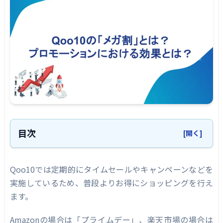
目次
[開く]
Qoo10の「メガ割」とは？
Qoo10では定期的にタイムセールやキャンペーンなどを
メガ割の効果
実施しているため、普段よりお得にショッピングを行え
メガ割時のプロモーション
ます。
メガ割広告｜メガ割AD
Amazonの場合は「プライムデー」、楽天市場の場合は