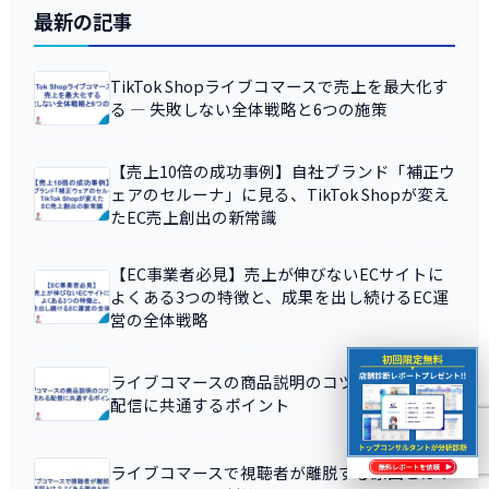
最新の記事
TikTok Shopライブコマースで売上を最大化す
る ― 失敗しない全体戦略と6つの施策
【売上10倍の成功事例】自社ブランド「補正ウ
ェアのセルーナ」に見る、TikTok Shopが変え
たEC売上創出の新常識
【EC事業者必見】売上が伸びないECサイトに
よくある3つの特徴と、成果を出し続けるEC運
営の全体戦略
ライブコマースの商品説明のコツとは？売れる
配信に共通するポイント
ライブコマースで視聴者が離脱する原因とは？