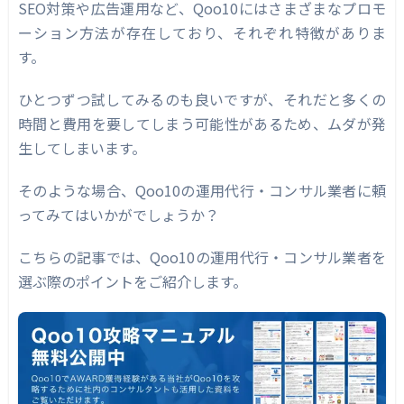
自社の課題・目的との相性
SEO対策や広告運用など、Qoo10にはさまざまなプロモ
ーション方法が存在しており、それぞれ特徴がありま
料金体系
す。
契約期間
ひとつずつ試してみるのも良いですが、それだと多くの
担当者との相性
時間と費用を要してしまう可能性があるため、ムダが発
Qoo10の運用代行・コンサル業者を利用する
生してしまいます。
メリット
そのような場合、Qoo10の運用代行・コンサル業者に頼
短期間で収益アップが期待できる
ってみてはいかがでしょうか？
人件費の削減
こちらの記事では、Qoo10の運用代行・コンサル業者を
ほかのECモールも対応してくれる可能性が
選ぶ際のポイントをご紹介します。
ある
Qoo10の運用代行・コンサル業者を利用する
デメリット
ノウハウ共有をしてもらえないことがある