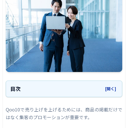
目次
[開く]
Qoo10の運用代行・コンサル業者を選ぶ際の
ポイント
Qoo10で売り上げを上げるためには、商品の掲載だけで
はなく集客のプロモーションが重要です。
運用・コンサルティング実績の有無