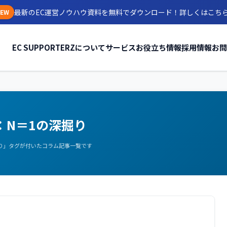
最新のEC運営ノウハウ資料を無料でダウンロード！
詳しくはこち
EW
EC SUPPORTERZについて
サービス
お役立ち情報
採用情報
お問
：N＝1の深掘り
掘り」タグが付いたコラム記事一覧です