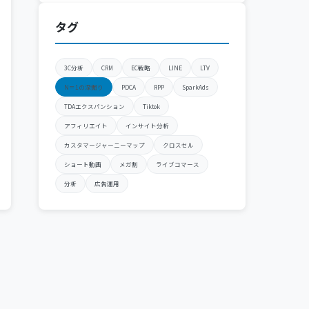
タグ
3C分析
CRM
EC戦略
LINE
LTV
N＝1の深掘り
PDCA
RPP
SparkAds
TDAエクスパンション
Tiktok
アフィリエイト
インサイト分析
カスタマージャーニーマップ
クロスセル
ショート動画
メガ割
ライブコマース
分析
広告運用