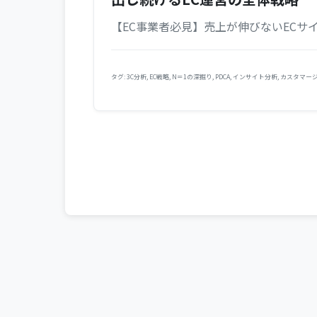
【EC事業者必見】売上が伸びないECサイ
タグ:
3C分析
,
EC戦略
,
N＝1の深掘り
,
PDCA
,
インサイト分析
,
カスタマー