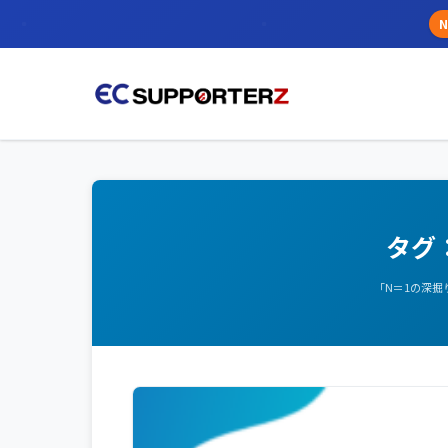
N
タグ
「N＝1の深