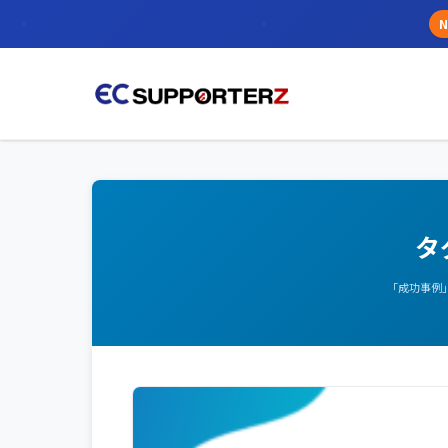
N
タ
「成功事例