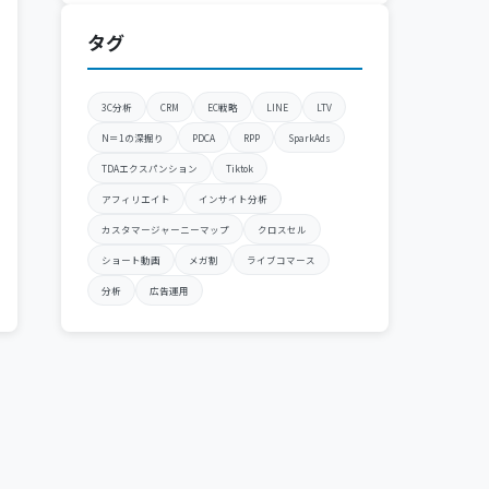
タグ
3C分析
CRM
EC戦略
LINE
LTV
N＝1の深掘り
PDCA
RPP
SparkAds
TDAエクスパンション
Tiktok
アフィリエイト
インサイト分析
カスタマージャーニーマップ
クロスセル
ショート動画
メガ割
ライブコマース
分析
広告運用