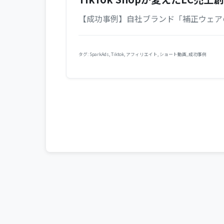
【成功事例】自社ブランド「補正ウェアのセ
タグ:
SparkAds
,
Tiktok
,
アフィリエイト
,
ショート動画
,
成功事例