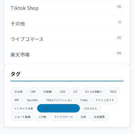
Tiktok Shop
(29)
その他
(1)
ライブコマース
(16)
楽天市場
(84)
タグ
3C分析
CRM
EC戦略
LINE
LTV
N＝1の深掘り
PDCA
RPP
SparkAds
TDAエクスパンション
Tiktok
アフィリエイト
インサイト分析
カスタマージャーニーマップ
クロスセル
ショート動画
メガ割
ライブコマース
分析
広告運用