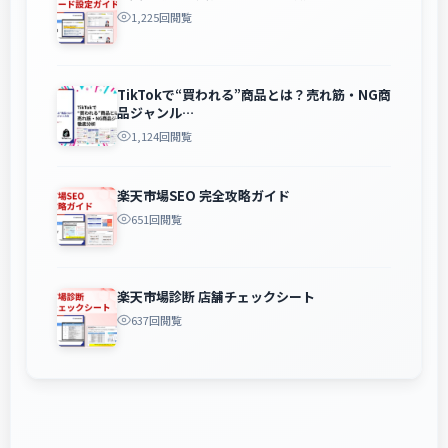
1,225回閲覧
TikTokで“買われる”商品とは？売れ筋・NG商
品ジャンル…
1,124回閲覧
楽天市場SEO 完全攻略ガイド
651回閲覧
楽天市場診断 店舗チェックシート
637回閲覧