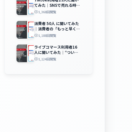
てみた｜SNSで売れる時代
のリ…
1,368回閲覧
消費者 50人 に聞いてみた
｜消費者の「もっと早く知
りたかっ…
1,188回閲覧
ライブコマース利用者16
人に聞いてみた｜“つい見
ちゃう”と“…
1,124回閲覧