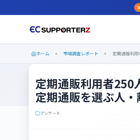
N
ホーム
市場調査レポート
定期通販利用者2
定期通販利用者25
定期通販を選ぶ人・
アンケート