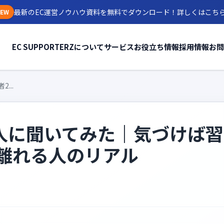
最新のEC運営ノウハウ資料を無料でダウンロード！
詳しくはこち
EW
EC SUPPORTERZについて
サービス
お役立ち情報
採用情報
お問
...
0人に聞いてみた｜気づけば
離れる人のリアル