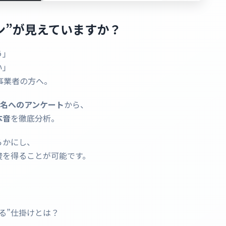
ーン”が見えていますか？
う」
い」
事業者の方へ。
0名へのアンケート
から、
本音
を徹底分析。
らかにし、
唆を得ることが可能です。
る”仕掛けとは？