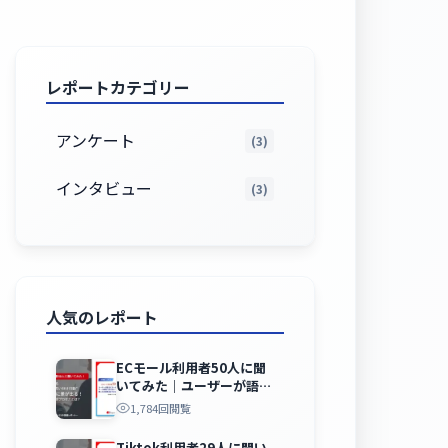
レポートカテゴリー
アンケート
(3)
インタビュー
(3)
人気のレポート
ECモール利用者50人に聞
いてみた｜ユーザーが語る
ECモール…
1,784回閲覧
Tiktok利用者29人に聞い