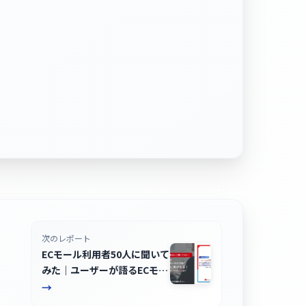
次のレポート
ECモール利用者50人に聞いて
みた｜ユーザーが語るECモー
ルの“買い分け行動” モール戦
→
略に差が出る！ 買い手の意思