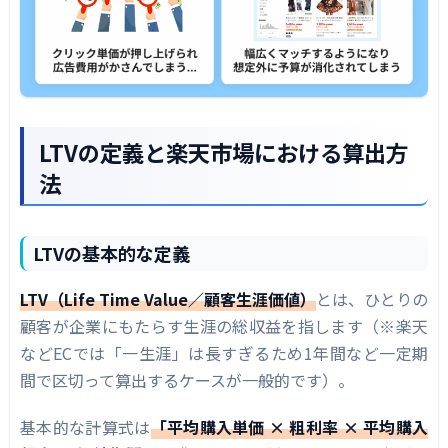
楽天RMS標準機能
外部ツールの活用
リピトラ（RepeaTracker）の特徴
ツール選定のポイント
LTVの定義と楽天市場における算出方
まとめ（利益視点の広告評価への転換）
法
投資視点での広告運用
今日から始められる実践ステップ
LTVの基本的な定義
📈 LTVに基づいた広告運用、Excelでの管理
LTV（Life Time Value／顧客生涯価値）
とは、ひとりの
に限界を感じていませんか？
顧客が企業にもたらす生涯の総収益を指します（※楽天
などECでは「一生涯」は長すぎるため1年間など一定期
間で区切って算出するケースが一般的です）。
基本的な計算式は
「平均購入単価 × 粗利率 × 平均購入