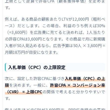
上限として逆算で許容CPA（顧客獲得単価）を定めま
す。
例えば、ある商品の顧客あたりLTVが12,000円（粗利ベ
ース）だとします。この場合、利益のうち例えば30%
（=3,600円）を広告費に充てると決めれば、1人当たり
の許容CPAは3,600円となります。その商品で月に新規購
入者が50人見込めるなら、広告予算は50人 × 3,600円 =
月額18万円が目安になります。
入札単価（CPC）の上限設定
次に、設定した許容CPAに基づき
入札単価（CPC）の上
限
を決めます。一般に、
許容CPA × コンバージョン率
（CVR） = 上限CPC
の関係で考えると分かりやすいで
す。
例えば先ほどのCPAが3,600円で、RPP広告経由の平均