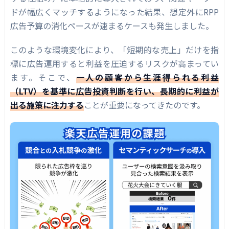
成功パターンの事例とその改善インサイト
ドが幅広くマッチするようになった結果、想定外にRPP
リピート率の高い商品への集中投資
広告予算の消化ペースが速まるケースも発生しました。
新規顧客獲得の先行投資型戦略
このような環境変化により、「短期的な売上」だけを指
データに基づくメリハリのある予算配分
標に広告運用すると利益を圧迫するリスクが高まってい
ます。そこで、
一人の顧客から生涯得られる利益
クロスセル・アップセルの活用
（LTV）を基準に広告投資判断を行い、長期的に利益が
注意点とつまずきポイント（短期回収思考・デ
出る施策に注力する
ことが重要になってきたのです。
ータ誤読など）
短期回収思考の罠
データの読み違い（誤読）への注意
LTV算出時のデータ処理ミス
短期施策とのバランス
LTV分析の効率化ツール（楽天RMSで使えるも
の、リピトラなど）