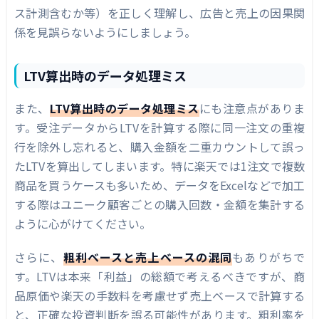
ス計測含むか等）を正しく理解し、広告と売上の因果関
係を見誤らないようにしましょう。
LTV算出時のデータ処理ミス
また、
LTV算出時のデータ処理ミス
にも注意点がありま
す。受注データからLTVを計算する際に同一注文の重複
行を除外し忘れると、購入金額を二重カウントして誤っ
たLTVを算出してしまいます。特に楽天では1注文で複数
商品を買うケースも多いため、データをExcelなどで加工
する際はユニーク顧客ごとの購入回数・金額を集計する
ように心がけてください。
さらに、
粗利ベースと売上ベースの混同
もありがちで
す。LTVは本来「利益」の総額で考えるべきですが、商
品原価や楽天の手数料を考慮せず売上ベースで計算する
と、正確な投資判断を誤る可能性があります。粗利率を