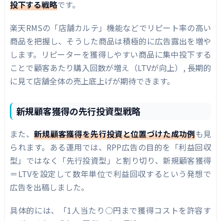
投下する戦略
です。
楽天RMSの「店舗カルテ」機能などでリピート率の高い
商品を把握し、そうした商品は積極的に広告露出を増や
します。リピーターを獲得しやすい商品に集中投下する
ことで顧客あたり購入回数が増え（LTVが向上）, 長期的
に見て店舗全体の売上底上げが期待できます。
新規顧客獲得の先行投資型戦略
また、
新規顧客獲得を先行投資と位置づけた成功例
も見
られます。ある運用では、RPP広告の目的を「利益回収
型」ではなく「先行投資型」と割り切り、新規顧客獲得
＝LTVを設定して数年単位で利益回収するという発想で
広告を出稿しました。
具体的には、「1人当たり○円まで獲得コストを許容す