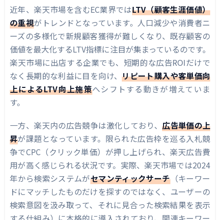
近年、楽天市場を含むEC業界では
LTV（顧客生涯価値）
楽天市場でのLTV算出方法
の重視
がトレンドとなっています。人口減少や消費者ニ
商品別LTVの重要性
ーズの多様化で新規顧客獲得が難しくなり、既存顧客の
価値を最大化するLTV指標に注目が集まっているのです。
RPP広告の基本と楽天RMSでの広告運用デー
楽天市場に出店する企業でも、短期的な広告ROIだけで
タ取得
なく長期的な利益に目を向け、
リピート購入や客単価向
楽天RPP広告とは
上によるLTV向上施策
へシフトする動きが増えていま
楽天RMSでのデータ取得方法
す。
LTV × RPPの運用手順（許容CPA・入札判断な
一方、楽天内の広告競争は激化しており、
広告単価の上
どの設計）
昇
が課題となっています。限られた広告枠を巡る入札競
許容CPAの設計
争でCPC（クリック単価）が押し上げられ、楽天広告費
用が高く感じられる状況です。実際、楽天市場では2024
入札単価（CPC）の上限設定
年から検索システムが
セマンティックサーチ
（キーワー
実際の運用とモニタリング
ドにマッチしたものだけを探すのではなく、ユーザーの
検索意図を汲み取って、それに見合った検索結果を表示
長期的な投資判断
する仕組み）に本格的に導入されており、関連キーワー