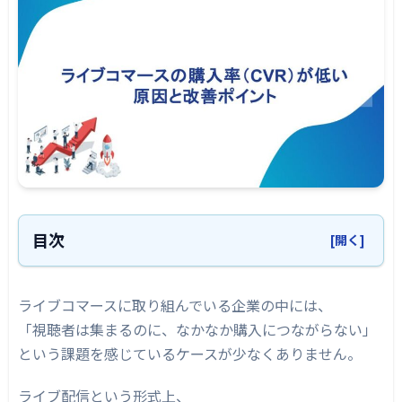
目次
[開く]
ライブコマースで「見られても買われない」理
由とは
ライブコマースに取り組んでいる企業の中には、
「視聴者は集まるのに、なかなか購入につながらない」
視聴と購入は別の行動である
という課題を感じているケースが少なくありません。
見るだけで満足して離脱するケース
ライブ配信という形式上、
購入までの心理的ハードルが残っている