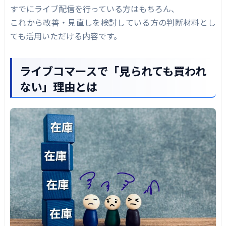
すでにライブ配信を行っている方はもちろん、
数値を見るポイントを絞る
これから改善・見直しを検討している方の判断材料とし
改善を進めたい企業向けの選択肢
ても活用いただける内容です。
まとめ｜ライブコマースの購入率は「設計」と
「改善」で変えられる
ライブコマースで「見られても買われ
ない」理由とは