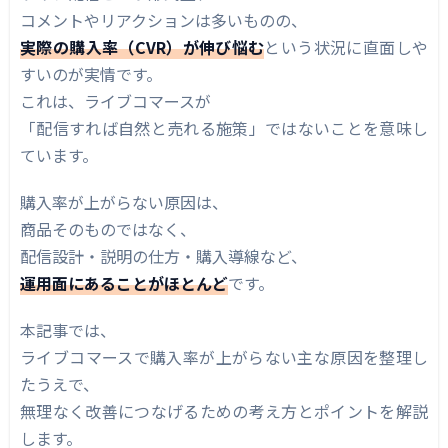
コメントやリアクションは多いものの、
商品説明が分かりにくい
実際の購入率（CVR）が伸び悩む
という状況に直面しや
購入導線が分かりづらい
すいのが実情です。
これは、ライブコマースが
購入を後回しにされている
「配信すれば自然と売れる施策」ではないことを意味し
配信の目的が曖昧
ています。
ライブコマースの購入率を改善するポイント
購入率が上がらない原因は、
購入前の不安を先回りして解消する
商品そのものではなく、
配信設計・説明の仕方・購入導線など、
購入導線を徹底的にシンプルにする
運用面にあることがほとんど
です。
ライブ中に購入する理由を明確にする
本記事では、
売るパートと説明パートを分ける
ライブコマースで購入率が上がらない主な原因を整理し
購入率改善は「小さな改善」の積み重ね
たうえで、
一度で大きく変わることは少ない
無理なく改善につなげるための考え方とポイントを解説
します。
配信ごとの振り返りが重要