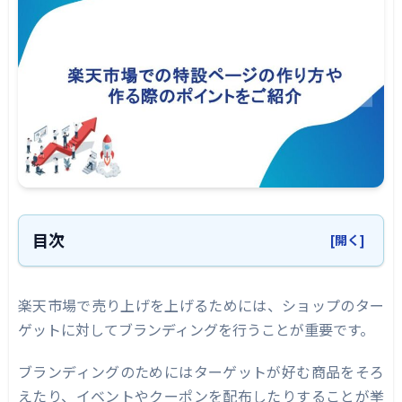
目次
[開く]
楽天市場での特設ページとは？
楽天市場で売り上げを上げるためには、ショップのター
特設ページの作り方
ゲットに対してブランディングを行うことが重要です。
compass for 楽天市場
ブランディングのためにはターゲットが好む商品をそろ
Biiino for 楽天市場
えたり、イベントやクーポンを配布したりすることが挙