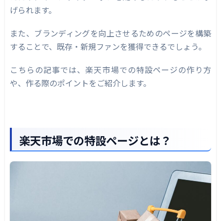
SUMAOU for 楽天市場
げられます。
Easy Page for 楽天市場
また、ブランディングを向上させるためのページを構築
特設ページを作る際に押さえておくべきポイン
することで、既存・新規ファンを獲得できるでしょう。
ト
こちらの記事では、楽天市場での特設ページの作り方
デザインのルールを理解する
や、作る際のポイントをご紹介します。
伝えたい情報を絞る
下書きを作成する
まとめ｜1ページ1メッセージを心がけよう
楽天市場での特設ページとは？