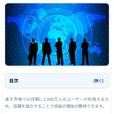
目次
[開く]
法人と個人事業主の違い
楽天市場では月間に5,000万人のユーザーが利用するた
法人とは？
め、店舗を設立することで収益の増加が期待できます。
個人事業主とは？