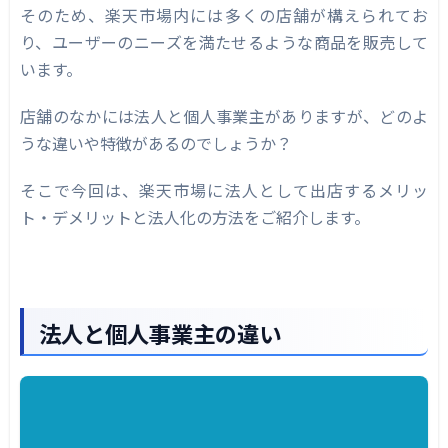
そのため、楽天市場内には多くの店舗が構えられてお
楽天市場に法人として出店するメリット
り、ユーザーのニーズを満たせるような商品を販売して
ブランドの認知度が拡大する
います。
信用を得られる
店舗のなかには法人と個人事業主がありますが、どのよ
EC運営のノウハウを学べる
うな違いや特徴があるのでしょうか？
楽天に法人として出店するデメリット
そこで今回は、楽天市場に法人として出店するメリッ
ほかのモールよりも出店料が高い
ト・デメリットと法人化の方法をご紹介します。
自由にできないプロモーションがある
個人事業主から法人に切り替えることはでき
る？
法人と個人事業主の違い
法人化の手続き
1. 出店お申込み
2. RMSでページ作り