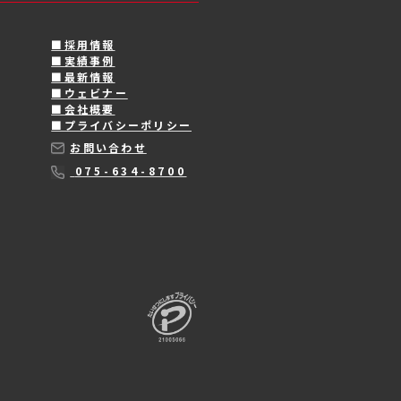
■メーカー領域
■採用
■実績
プロダクト
■最新
■ウェ
■会社
■人材領域
■プラ
お問
ECマーケター育成
未経験人材紹介
07